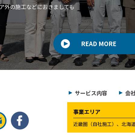
ア外の施工などにおきましても
READ MORE
サービス内容
会
事業エリア
近畿圏（自社施工）、北海