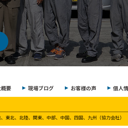
社概要
現場ブログ
お客様の声
個人
道、東北、北陸、関東、中部、中国、四国、九州（協力会社）