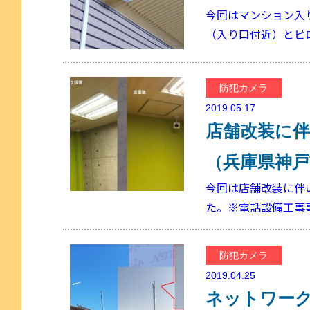
今回はマンション入
（入り口付近）とピ
防犯カメラ
2019.05.17
店舗改装に
（兵庫県神戸
今回は店舗改装に伴い
た。※電話設備工事
防犯カメラ
2019.04.25
ネットワー