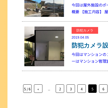
今回は屋外施設のポ
概要 【施工内容】 
防犯カメラ
2019.04.05
防犯カメラ
今回はマンションの
ーはマンション管理
5 / 6
«
...
2
3
4
5
6