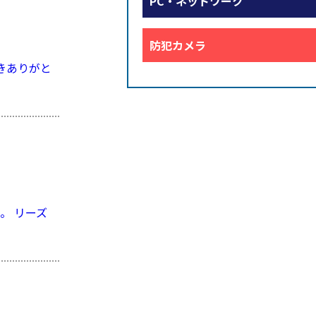
PC・ネットワーク
防犯カメラ
きありがと
）
。 リーズ