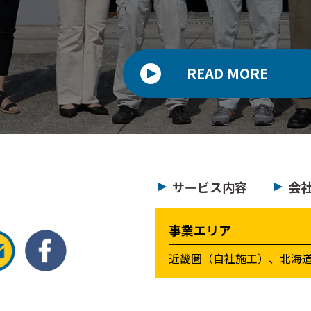
READ MORE
サービス内容
会
事業エリア
近畿圏（自社施工）、北海