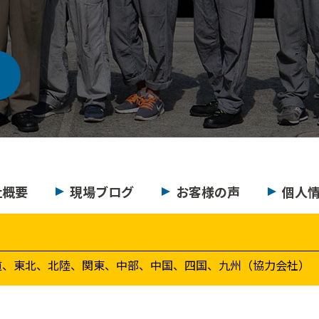
社概要
現場ブログ
お客様の声
個人
道、東北、北陸、関東、中部、中国、四国、九州（協力会社）